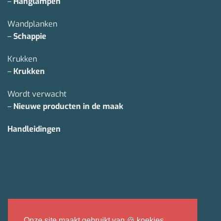
–
Hanglampen
Wandplanken
–
Schappie
Krukken
–
Krukken
Wordt verwacht
–
Nieuwe producten in de maak
Handleidingen
IDeal
Bancontact
Sepa
Onze site maakt gebruikt van 🍪 koekies