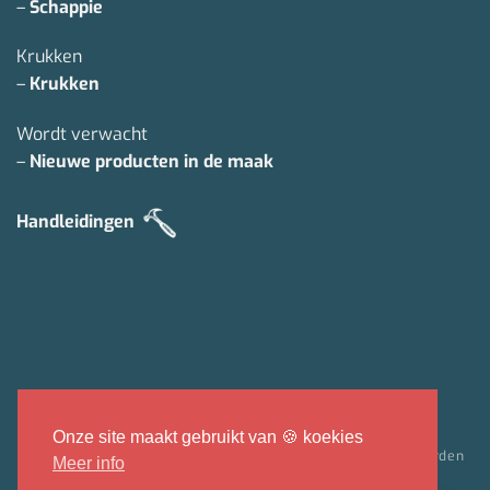
–
Schappie
Krukken
–
Krukken
Wordt verwacht
–
Nieuwe producten in de maak
Handleidingen
IDeal
Bancontact
Sepa
Onze site maakt gebruikt van 🍪 koekies
Verzending & retour
Contact
Over ons
Algemene voorwaarden
Meer info
Privacybeleid