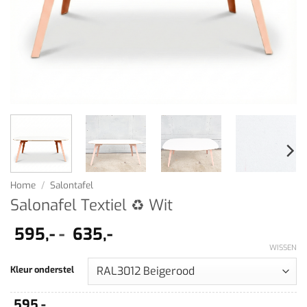
Home
/
Salontafel
Salonafel Textiel ♻ Wit
Prijsklasse:
595,-
-
635,-
595,-
WISSEN
tot
Kleur onderstel
635,-
595,-